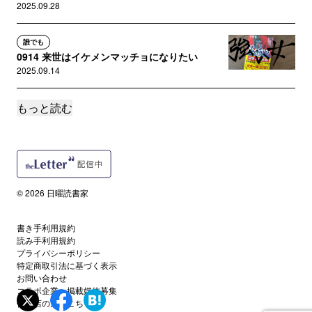
2025.09.28
誰でも
0914 来世はイケメンマッチョになりたい
2025.09.14
もっと読む
読者限定
0907 悩むための言葉を持たない君たちに
2025.09.07
誰でも
書店員から日曜読書家へ。
© 2026 日曜読書家
2025.08.24
書き手利用規約
誰でも
読み手利用規約
切実さん第二章・完
プライバシーポリシー
2023.12.28
特定商取引法に基づく表示
お問い合わせ
コラボ企業・掲載媒体募集
サポートメンバー限定
代理店の方はこちら