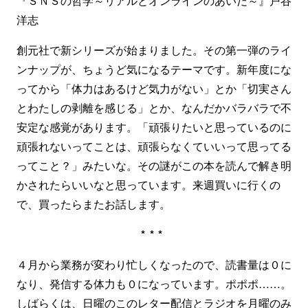
『ＳＮＳの哲学～リアルとオンラインのあいだ～』戸谷
洋志
創元社で新シリーズが始まりました。その第一弾のライ
ンナップが、ちょうど気になるテーマです。新年度にな
ってから「体力はあるけど気力がない」とか「切実さん
とわたしの剥離を感じる」とか、なんだかバラバラで不
安定な感覚があります。「頑張りたいと思っているのに
頑張れないってことは、頑張らなくていいって思ってる
ってこと？」みたいな。その謎がこの本を読んで解き明
かされたらいいなと思っています。来週買いに行くの
で、買ったらまたお話します。
***
４月から業務が変わり忙しくなったので、読書量は０に
なり、発信する体力も０になっています。ポポポ……。
しばらくは、日曜のこのレター配信とラジオを月曜のみ